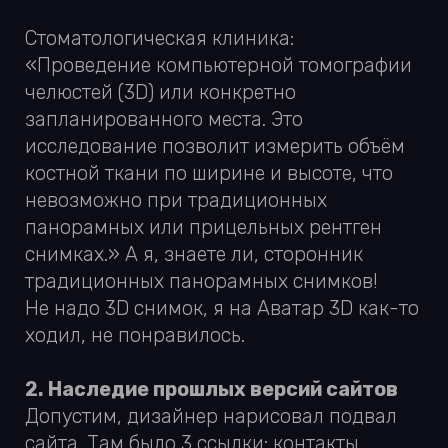
ходил, не понравилось.
2. Наследие прошлых версий сайтов
Допустим, дизайнер нарисовал подвал
сайта. Там было 3 ссылки: контакты,
купить, как работает. Потом продукт стал
расти, в подвале оказалось уже не 3
ссылки, а 15. И вставлял их не дизайнер
(потому что он уже уволился),
а верстальщик или маркетолог. В итоге
получили место, которое дизайнерилось
под 3−5 ссылок, а по факту их в 3 раза
больше.
Или, например, дизайнер нарисовал 4
блока. Потом менджер попросил
добавить еще 4 блока, а вставил
их тестировщик! Вроде бы норм,
но задумка изначально была не такая.
Выглядит плохо.