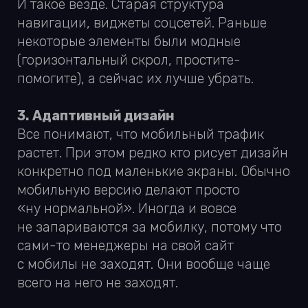
милисекундочки, и тут же врывается
окно: я вижу что тебе нравится на нашем
сайте. А давай я прям щас перезвоню?!
Или изучаешь сайт, а со всех сторон
всплывает виджет чата и орёт: НОПИШИ
ВОПРОС Я ОНЛАЙН ЗОЧЕМ ИЗУЧАШЬ
САЙТ ПРОСТО НОПЕШИ. Ты пишешь,
а тебе никто не отвечает, потому что
на этот виджет хер положен. Ну или
виджет просит оставить почту, потому
что все операторы умерли.
Список продолжать можно долго, говнецо
на сайтах копится всегда. Внутри плохие
места не видно, а со стороны — очень
даже.
Проверять продукты надо постоянно.
Можно анализировать самому, можно