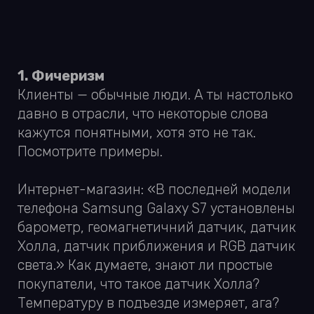
Посмотрите примеры.
Интернет-магазин: «В последней модели
телефона Samsung Galaxy S7 установлены
барометр, геомагнетичний датчик, датчик
Холла, датчик приближения и RGB датчик
света.» Как думаете, знают ли простые
покупатели, что такое датчик Холла?
Температуру в подъезде измеряет, ага?
Стоматологическая клиника:
«Проведение компьютерной томографии
челюстей (3D) или конкретно
запланированного места. Это
исследование позволит измерить объём
костной ткани по ширине и высоте, что
невозможно при традиционных
панорамных или прицельных рентген
снимках.» А я, знаете ли, сторонник
традиционных панорамных снимков!
Не надо 3D снимок, я на Аватар 3D как-то