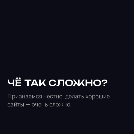
АНТОН ШАЯХОВ НА
КОНФЕ ВО
ВЛАДИВОСТОКЕ
Антон решил стать тревел-блогером и
поехал во Владивосток. Оказалось, что
тревел-блогерам нужно много ходить,
поэтому Антон передумал и вернулся в
маркетинг.
ПОРА