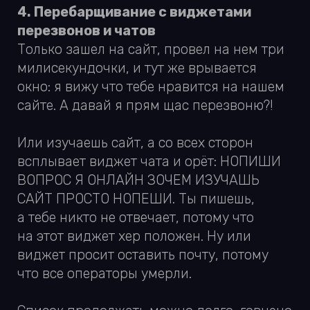
отдать на сторону.
Вот часть пунктов для проверки сайта
Пройдитесь хотя бы ним, и уже это точно
будет полезно:
— Анализ трафика. Источники, качество,
отказы, длина сессии.
— Проверка корректности работы
счетчиков и целей.
— Опенграф (это картинка, которая
протягивается при расшаривании
в соцсети)
— Заголовок и описание страниц сайтов
— Навигация
— Шапка и подвал сайта
— Отдельно первый экран сайта
— Кнопки призыва к действию
— Графика
— Тексты
— Проходимость формы заказа