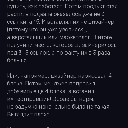
И такое везде. Старая структура
навигации, виджеты соцсетей. Раньше
некоторые элементы были модные
(горизонтальный скрол, простите-
помогите), а сейчас их лучше убрать.
3. Адаптивный дизайн
Все понимают, что мобильный трафик
растет. При этом редко кто рисует дизайн
конкретно под маленькие экраны. Обычно
мобильную версию делают просто
«ну нормальной». Иногда и вовсе
не запариваются за мобилку, потому что
сами-то менеджеры на свой сайт
с мобилы не заходят. Они вообще чаще
всего на него не заходят.
4. Перебарщивание с виджетами
перезвонов и чатов
Только зашел на сайт, провел на нем три