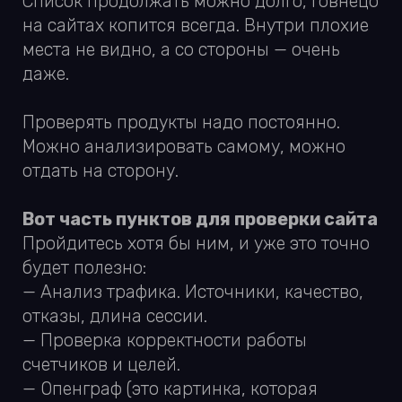
— Адаптивная верстка
— Работа во всех браузерах
— Позиции сайта в поисковиках
— Технические ошибки в работе сайта
Это не весь список. За полным списком
приходите в Out.agency. Сделаем аудит
сайта. Если вы готовы улучшаться, то вам
точно поможет взгляд со стороны :)
Готовы брать сайты с любой тематикой.
Оставьте заявку ниже этого текста.
Следите за сайтом и продуктом. Любите
пользователей и дайте им удобные
инструменты для покупки :)
На картинке невероятный сайт Горного
университета, что в Екатеринбурге.