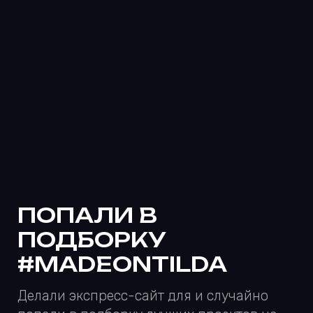
ПОГОВОРИТЬ
С вероятностью 88.41% мы вас уже
заинтересовали :) Заполните форму, если
мы правы
С небольшими проектами работаем
по фикс-прайсу, а с длительными —
по подписке Time&Materials
Ваше имя
Ваш телеграм или почта
Кратко опишите проект и задачи