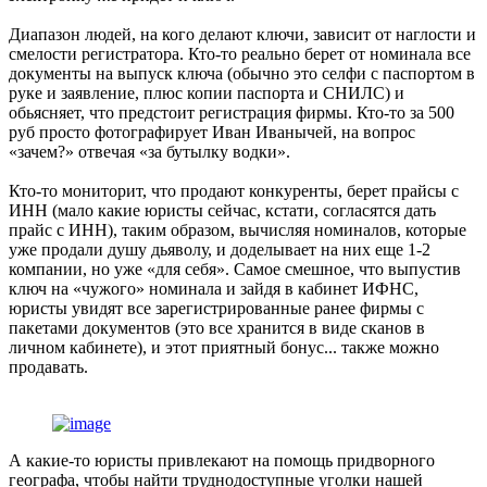
Диапазон людей, на кого делают ключи, зависит от наглости и
смелости регистратора. Кто-то реально берет от номинала все
документы на выпуск ключа (обычно это селфи с паспортом в
руке и заявление, плюс копии паспорта и СНИЛС) и
обьясняет, что предстоит регистрация фирмы. Кто-то за 500
руб просто фотографирует Иван Иванычей, на вопрос
«зачем?» отвечая «за бутылку водки».
Кто-то мониторит, что продают конкуренты, берет прайсы с
ИНН (мало какие юристы сейчас, кстати, согласятся дать
прайс с ИНН), таким образом, вычисляя номиналов, которые
уже продали душу дьяволу, и доделывает на них еще 1-2
компании, но уже «для себя». Самое смешное, что выпустив
ключ на «чужого» номинала и зайдя в кабинет ИФНС,
юристы увидят все зарегистрированные ранее фирмы с
пакетами документов (это все хранится в виде сканов в
личном кабинете), и этот приятный бонус... также можно
продавать.
А какие-то юристы привлекают на помощь придворного
географа, чтобы найти труднодоступные уголки нашей