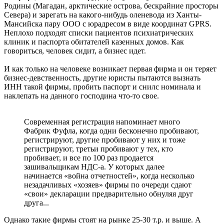
Родины (Магадан, арктические острова, бескрайние просторы
Севера) и зарегать на какого-нибудь оленевода из Ханты-
Мансийска пару ООО с юрадресом в виде координат GPRS.
Неплохо подходят списки пациентов психиатрических
клиник и паспорта обитателей казенных домов. Как
говориться, человек сидит, а бизнес идет.
И как только на человеке возникает первая фирма и он теряет
бизнес-девственность, другие юристы пытаются вызнать
ИНН такой фирмы, пробить паспорт и снилс номинала и
наклепать на данного господина что-то свое.
Современная регистрация напоминает много
Фабрик Фуфла, когда одни бесконечно пробивают,
регистрируют, другие пробивают у них и тоже
регистрируют, третьи пробивают у тех, кто
пробивает, и все по 100 раз продается
зашивальщикам НДС-а. У которых далее
начинается «война отчетностей», когда несколько
незадачливых «хозяев» фирмы по очереди сдают
«свои» декларации предварительно обнуляя друг
друга...
Однако такие фирмы стоят на рынке 25-30 т.р. и выше. А