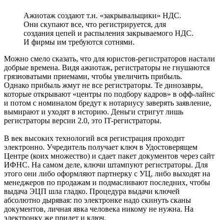
Ажиотаж создают т.н. «закрывальщики» НДС.
Они скупают все, что регистрируется, для
создания цепей и распыления закрываемого НДС.
И фирмы им требуются сотнями.
Можно смело сказать, что для юристов-регистраторов настали
добрые времена. Видя ажиотаж, регистраторы не гнушаются
грязноватыми приемами, чтобы увеличить прибыль.
Однако прибыль жмут не все регистраторы. Те динозавры,
которые открывают «центры по подбору кадров» в офф-лайнс
и потом с номиналом бредут к нотариусу заверять заявление,
вымирают и уходят в историю. Деньги стригут лишь
регистраторы версии 2.0, это IT-регистраторы.
В век высоких технологий вся регистрация проходит
электронно. Учредитель получает ключ в Удостоверящем
Центре (коих множество) и сдает пакет документов через сайт
ИФНС. На самом деле, ключи штампуют регистраторы. Для
этого они либо оформляют партнерку с УЦ, либо выходят на
менеджеров по продажам и подмасливают последних, чтобы
выдача ЭЦП шла гладко. Процедура выдачи ключей
абсолютно дырявая: по электронке надо скинуть сканы
документов, личная явка человека никому не нужна. На
электронку же придет и ключ.