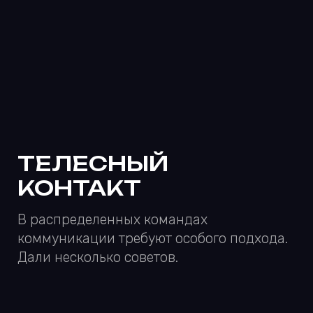
ВСЕ ПРО EMAIL-
МАРКЕТИНГ
В первом выпуске второго сезона:
старый-добрый Антон Шаяхов, его новая
камера и куча полезного про email-
маркетинг
ПОРА
ПОГОВОРИТЬ
С вероятностью 88.41% мы вас уже