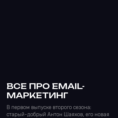
заинтересовали :) Заполните форму, если
мы правы
С небольшими проектами работаем
по фикс-прайсу, а с длительными —
по подписке Time&Materials
Ваше имя
Ваш телеграм или почта
Кратко опишите проект и задачи