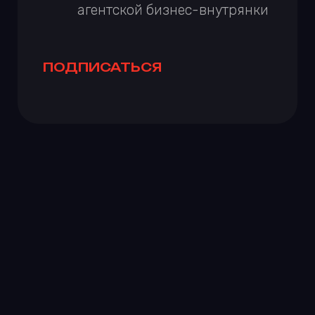
ВСЕ ХОТЯТ БЫТЬ
ДУДЕМ, НО
ПОЛУЧАЕТСЯ
ТОЛЬКО У ДУДЯ
Умение задавать вопросы — полезный
навык. Задаешь больше — знаешь больше.