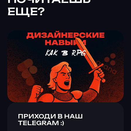
ПРИХОДИ В НАШ
TELEGRAM :)
Публикуем новые вакансии
Разбираемся в рабочих
темах вместе
Ноем и радуемся, жалуемся
и смеемся
Делимся экспертизой из
агентской бизнес-внутрянки
ПОДПИСАТЬСЯ