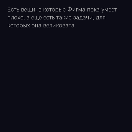
ПОРА
ПОГОВОРИТЬ
С вероятностью 88.41% мы вас уже
заинтересовали :) Заполните форму, если
мы правы
С небольшими проектами работаем
по фикс-прайсу, а с длительными —
по подписке Time&Materials
Ваше имя